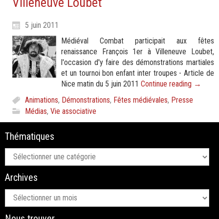
Villeneuve Loubet
5 juin 2011
Médiéval Combat participait aux fêtes
renaissance François 1er à Villeneuve Loubet,
l'occasion d'y faire des démonstrations martiales
et un tournoi bon enfant inter troupes - Article de
Nice matin du 5 juin 2011
Continue reading
→
Animations
,
Démonstrations
,
Fêtes médiévales
,
Presse
Médias
,
Vie associative
Thématiques
Thématiques
Archives
Archives
Nous trouver