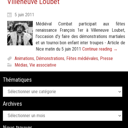
Villeneuve Loubet
5 juin 2011
Médiéval Combat participait aux fêtes
renaissance François 1er à Villeneuve Loubet,
l'occasion d'y faire des démonstrations martiales
et un tournoi bon enfant inter troupes - Article de
Nice matin du 5 juin 2011
Continue reading
→
Animations
,
Démonstrations
,
Fêtes médiévales
,
Presse
Médias
,
Vie associative
Thématiques
Thématiques
Archives
Archives
Nous trouver