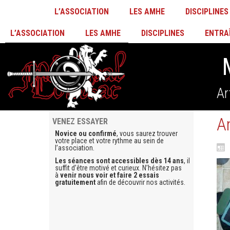
L’ASSOCIATION
LES AMHE
DISCIPLINES
L’ASSOCIATION
LES AMHE
DISCIPLINES
ENTRA
Ar
A
VENEZ ESSAYER
Novice ou confirmé
, vous saurez trouver
votre place et votre rythme au sein de
l’association.
Les séances sont accessibles dès 14 ans
, il
suffit d’être motivé et curieux. N’hésitez pas
à
venir nous voir et faire 2 essais
gratuitement
afin de découvrir nos activités.