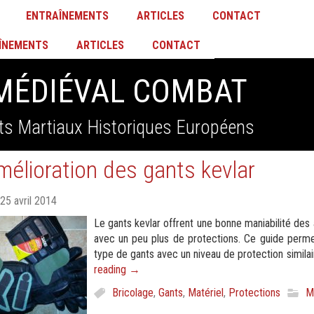
ENTRAÎNEMENTS
ARTICLES
CONTACT
ÎNEMENTS
ARTICLES
CONTACT
MÉDIÉVAL COMBAT
ts Martiaux Historiques Européens
mélioration des gants kevlar
25 avril 2014
Le gants kevlar offrent une bonne maniabilité des 
avec un peu plus de protections. Ce guide permet
type de gants avec un niveau de protection simila
reading
→
Bricolage
,
Gants
,
Matériel
,
Protections
M