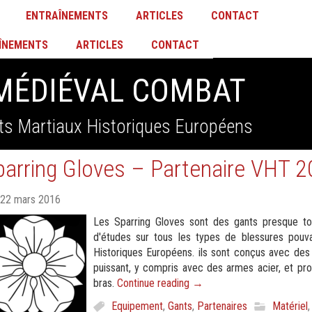
ENTRAÎNEMENTS
ARTICLES
CONTACT
ÎNEMENTS
ARTICLES
CONTACT
MÉDIÉVAL COMBAT
ts Martiaux Historiques Européens
parring Gloves – Partenaire VHT 
22 mars 2016
Les Sparring Gloves sont des gants presque tot
d'études sur tous les types de blessures pouv
Historiques Européens. ils sont conçus avec des
puissant, y compris avec des armes acier, et pro
bras.
Continue reading
→
Equipement
,
Gants
,
Partenaires
Matériel