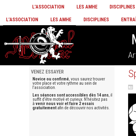
L’ASSOCIATION
LES AMHE
DISCIPLINES
L’ASSOCIATION
LES AMHE
DISCIPLINES
ENTRA
Ar
S
VENEZ ESSAYER
Novice ou confirmé
, vous saurez trouver
votre place et votre rythme au sein de
l’association.
Les séances sont accessibles dès 14 ans
, il
suffit d’être motivé et curieux. N’hésitez pas
à
venir nous voir et faire 2 essais
gratuitement
afin de découvrir nos activités.