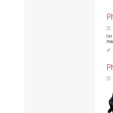
Ph
Cet 
Phil
Ph