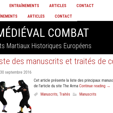
ENTRAÎNEMENTS
ARTICLES
CONTACT
ÎNEMENTS
ARTICLES
CONTACT
MÉDIÉVAL COMBAT
ts Martiaux Historiques Européens
iste des manuscrits et traités de 
30 septembre 2016
Cet article présente la liste des principaux manus
de l'article du site The Arma
Continue reading
→
Manuscrits
,
Traités
Manuscrits