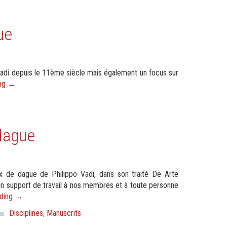
ue
 Vadi depuis le 11ème siècle mais également un focus sur
ing
→
 dague
eux de dague de Philippo Vadi, dans son traité De Arte
ir un support de travail à nos membres et à toute personne
ading
→
Disciplines
,
Manuscrits