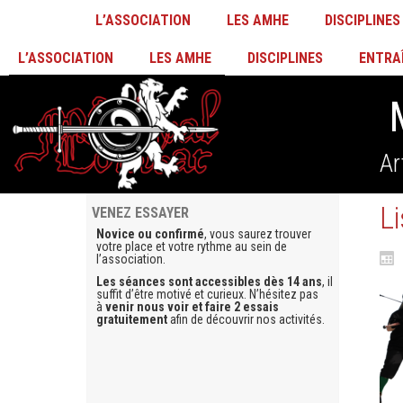
L’ASSOCIATION
LES AMHE
DISCIPLINES
L’ASSOCIATION
LES AMHE
DISCIPLINES
ENTRA
Ar
L
VENEZ ESSAYER
Novice ou confirmé
, vous saurez trouver
votre place et votre rythme au sein de
l’association.
Les séances sont accessibles dès 14 ans
, il
suffit d’être motivé et curieux. N’hésitez pas
à
venir nous voir et faire 2 essais
gratuitement
afin de découvrir nos activités.