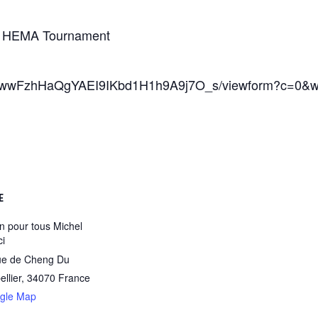
er HEMA Tournament
4BwwFzhHaQgYAEI9IKbd1H1h9A9j7O_s/viewform?c=0&
E
n pour tous Michel
ci
ue de Cheng Du
llier
,
34070
France
gle Map